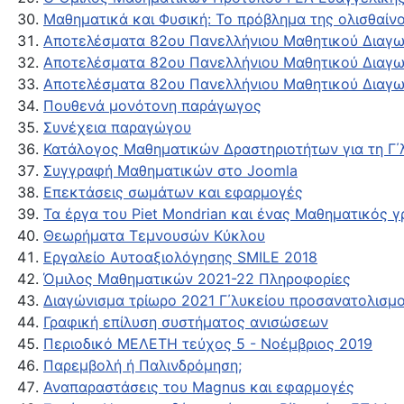
Μαθηματικά και Φυσική: Το πρόβλημα της ολισθαί
Αποτελέσματα 82ου Πανελλήνιου Μαθητικού Διαγ
Αποτελέσματα 82ου Πανελλήνιου Μαθητικού Διαγ
Αποτελέσματα 82ου Πανελλήνιου Μαθητικού Διαγ
Πουθενά μονότονη παράγωγος
Συνέχεια παραγώγου
Κατάλογος Μαθηματικών Δραστηριοτήτων για τη Γ΄
Συγγραφή Μαθηματικών στο Joomla
Επεκτάσεις σωμάτων και εφαρμογές
Τα έργα του Piet Mondrian και ένας Μαθηματικός γ
Θεωρήματα Τεμνουσών Κύκλου
Εργαλείο Αυτοαξιολόγησης SMILE 2018
Όμιλος Μαθηματικών 2021-22 Πληροφορίες
Διαγώνισμα τρίωρο 2021 Γ΄λυκείου προσανατολισμ
Γραφική επίλυση συστήματος ανισώσεων
Περιοδικό ΜΕΛΕΤΗ τεύχος 5 - Νοέμβριος 2019
Παρεμβολή ή Παλινδρόμηση;
Αναπαραστάσεις του Magnus και εφαρμογές