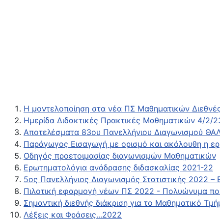
Η μοντελοποίηση στα νέα ΠΣ Μαθηματικών Διεθνές
Ημερίδα Διδακτικές Πρακτικές Μαθηματικών 4/2/2
Αποτελέσματα 83ου Πανελλήνιου Διαγωνισμού ΘΑ
Παράγωγος Εισαγωγή με ορισμό και ακόλουθη η ερ
Οδηγός προετοιμασίας διαγωνισμών Μαθηματικών
Ερωτηματολόγια ανάδρασης διδασκαλίας 2021-22
5ος Πανελλήνιος Διαγωνισμός Στατιστικής 2022 – 
Πιλοτική εφαρμογή νέων ΠΣ 2022 - Πολυώνυμα πο
Σημαντική διεθνής διάκριση για το Μαθηματικό Τ
Λέξεις και Φράσεις...2022