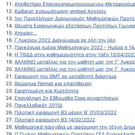
Αποθετήριο Επαναχρησιμοποιούμενου-Μεταφερόμε
Κώδικας ενσωμάτωσης embed Αρχείου
1ος Πανελλήνιος Διαγωνισμός Μαθηματικών Προτύ
Θέματα Εισαγωγικών εξετάσεων Προτύπων Γυμνασ
Απορίες...
Γ΄Λυκείου 2022 Διαγώνισμα σε όλη την ύλη
Παγκόσμια ημέρα Μαθηματικών 2022 - Ημέρα π 14
Η ΤΘΔΔ στην καθημερινότητα στην τάξη 13/04/202
ΧΑΛΚΙΝΟ μετάλλιο για τον μαθητή μας της Γ΄ Λυ
ΧΑΛΚΙΝΟ μετάλλιο για τον μαθητή μας της Γ΄ Λυ
Εφαρμογή του ΘΜΤ σε μεταβλητό διάστημα
Θεώρημα Fermat και επαλήθευση
Εφαπτομένη και Κυρτότητα
Επανάληψη 2η Εβδομάδα Όρια συναρτήσεων
Πανελλαδικές 2011Δ
Πιλοτική εφαρμογή Β3 μέρος Β΄ 01/03/2022
Πιλοτική εφαρμογή Β3 14/02/2022
Μαθηματικά παιχνίδια με αφόρμηση την τέχνη Δημι
Ο Όμιλος Μαθηματικών Προτύπου ΓΕΛ Ευαγγελικής