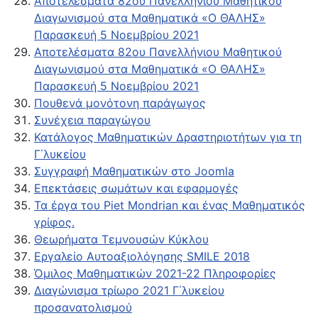
Αποτελέσματα 82ου Πανελλήνιου Μαθητικού
Διαγωνισμού στα Μαθηματικά «Ο ΘΑΛΗΣ»
Παρασκευή 5 Νοεμβρίου 2021
Αποτελέσματα 82ου Πανελλήνιου Μαθητικού
Διαγωνισμού στα Μαθηματικά «Ο ΘΑΛΗΣ»
Παρασκευή 5 Νοεμβρίου 2021
Πουθενά μονότονη παράγωγος
Συνέχεια παραγώγου
Κατάλογος Μαθηματικών Δραστηριοτήτων για τη
Γ΄λυκείου
Συγγραφή Μαθηματικών στο Joomla
Επεκτάσεις σωμάτων και εφαρμογές
Τα έργα του Piet Mondrian και ένας Μαθηματικός
γρίφος.
Θεωρήματα Τεμνουσών Κύκλου
Εργαλείο Αυτοαξιολόγησης SMILE 2018
Όμιλος Μαθηματικών 2021-22 Πληροφορίες
Διαγώνισμα τρίωρο 2021 Γ΄λυκείου
προσανατολισμού