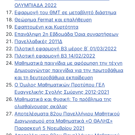
ΟΛΥΜΠΙΑΔΑ 2022
Εφαρμογή του ΘΜΤ σε μεταβλητό διάστημα
Θεώρημα Fermat και επαλήθευση
Εφαπτομένη και Κυρτότητα
Επανάληψη 2η Εβδομάδα Όρια συναρτήσεων
Πανελλαδικές 2011Δ
Πιλοτική εφαρμογή Β3 μέρος Β΄ 01/03/2022
Πιλοτική εφαρμογή Β3 14/02/2022
Μαθηματικά παιχνίδια με αφόρμηση την τέχνη
Δημιουργώντας παιχνίδια για την πρωτοβάθμια
και τη δευτεροβάθμια εκπαίδευση
Ο Όμιλος Μαθηματικών Προτύπου ΓΕΛ
Ευαγγελικής Σχολής Σμύρνης 2012-2021
Μαθηματικά και Φυσική: Το πρόβλημα της
ολισθαίνουσας σκάλας
Αποτελέσματα 82ου Πανελλήνιου Μαθητικού
Διαγωνισμού στα Μαθηματικά «Ο ΘΑΛΗΣ»
Παρασκευή 5 Νοεμβρίου 2021