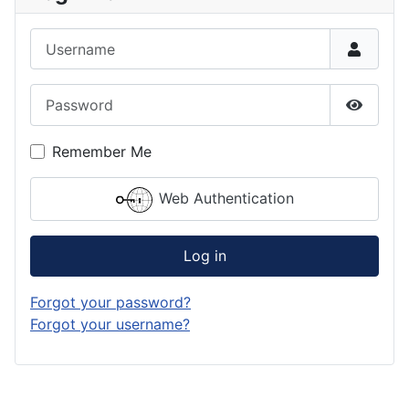
Username
Password
Show P
Remember Me
Web Authentication
Log in
Forgot your password?
Forgot your username?