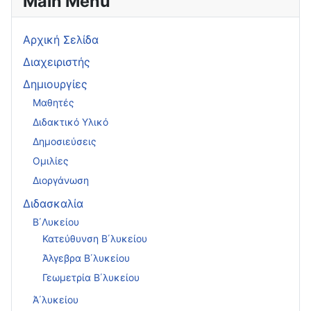
Main Menu
Αρχική Σελίδα
Διαχειριστής
Δημιουργίες
Μαθητές
Διδακτικό Υλικό
Δημοσιεύσεις
Ομιλίες
Διοργάνωση
Διδασκαλία
Β΄Λυκείου
Κατεύθυνση Β΄λυκείου
Άλγεβρα Β΄λυκείου
Γεωμετρία Β΄λυκείου
Ά΄λυκείου