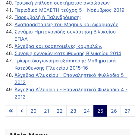
Γραφική επίλυση συστήματος ανισώσεων
Περιοδικό ΜΕΛΕΤΗ τεύχος 5 - Νοέμβριος 2019
Παρεμβολή ή Παλινδρόμηση;
Αναπαραστάσεις του Magnus και εφαρμογές
Σενάριο Ημιτονοειδής συνάρτηση Β΄λυκείου
ΕΠΑΛ
Άλγεβρα και εφαπτομένες καμπυλών.
Σύνοψη εννοιών κατεύθυνσης Β΄λυκείου 2014
Τρίωρο διαγώνισμα εξάσκησης Μαθηματικά
Κατεύθυνσης Γ΄λυκείου 2015-16
Άλγεβρα Α΄λυκείου - Επαναληπτικό Φυλλάδιο 5 -
2012
Άλγεβρα Α΄λυκείου - Επαναληπτικό Φυλλάδιο 4 -
2012
20
21
22
23
24
25
26
27
Page 25 of 112