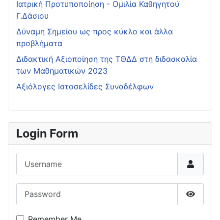
Ιατρική Προτυποποίηση - Ομιλία Καθηγητού
Γ.Δάσιου
Δύναμη Σημείου ως προς κύκλο και άλλα
προβλήματα
Διδακτική Αξιοποίηση της ΤΘΔΔ στη διδασκαλία
των Μαθηματικών 2023
Αξιόλογες Ιστοσελίδες Συναδέλφων
Login Form
Username
Password
Show P
Remember Me