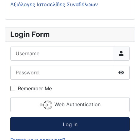
Αξιόλογες Ιστοσελίδες Συναδέλφων
Login Form
Username
Password
Show P
Remember Me
Web Authentication
Log in