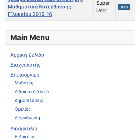
Super
Μαθηματικά Κατεύθυνσης
470
User
Γ΄λυκείου 2015-16
Articles
Main Menu
Αρχική Σελίδα
Διαχειριστής
Δημιουργίες
Μαθητές
Διδακτικό Υλικό
Δημοσιεύσεις
Ομιλίες
Διοργάνωση
Διδασκαλία
Β΄Λυκείου