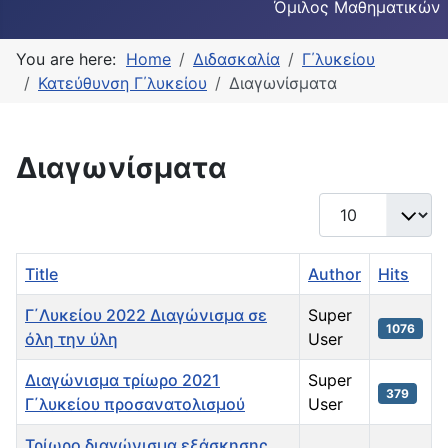
Όμιλος Μαθηματικών
You are here:
Home
Διδασκαλία
Γ΄λυκείου
Κατεύθυνση Γ΄λυκείου
Διαγωνίσματα
Διαγωνίσματα
Display #
Title
Author
Hits
Γ΄Λυκείου 2022 Διαγώνισμα σε
Super
1076
όλη την ύλη
User
Διαγώνισμα τρίωρο 2021
Super
379
Γ΄λυκείου προσανατολισμού
User
Τρίωρο διαγώνισμα εξάσκησης