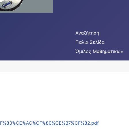
Αναζήτηση
Παλιά Σελίδα
Όμιλος Μαθηματικών
E%B1%CF%83%CE%AC%CF%80%CE%B7%CF%82.pdf