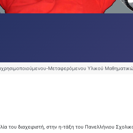
αχρησιμοποιούμενου-Μεταφερόμενου Υλικού Μαθηματικώ
λία του διαχειριστή, στην η-τάξη του Πανελλήνιου Σχολικ