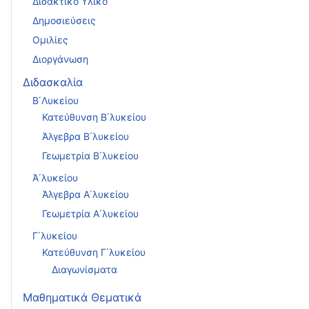
Διδακτικό Υλικό
Δημοσιεύσεις
Ομιλίες
Διοργάνωση
Διδασκαλία
Β΄Λυκείου
Κατεύθυνση Β΄λυκείου
Άλγεβρα Β΄λυκείου
Γεωμετρία Β΄λυκείου
Ά΄λυκείου
Άλγεβρα Α΄λυκείου
Γεωμετρία Α΄λυκείου
Γ΄λυκείου
Κατεύθυνση Γ΄λυκείου
Διαγωνίσματα
Μαθηματικά Θεματικά