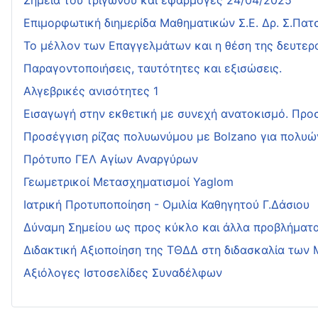
Σημεία του τριγώνου και εφαρμογές 24/04/2025
Επιμορφωτική διημερίδα Μαθηματικών Σ.Ε. Δρ. Σ.Πα
Το μέλλον των Επαγγελμάτων και η θέση της δευτερ
Παραγοντοποιήσεις, ταυτότητες και εξισώσεις.
Αλγεβρικές ανισότητες 1
Εισαγωγή στην εκθετική με συνεχή ανατοκισμό. Προσ
Προσέγγιση ρίζας πολυωνύμου με Bolzano για πολυώ
Πρότυπο ΓΕΛ Αγίων Αναργύρων
Γεωμετρικοί Μετασχηματισμοί Yaglom
Ιατρική Προτυποποίηση - Ομιλία Καθηγητού Γ.Δάσιου
Δύναμη Σημείου ως προς κύκλο και άλλα προβλήματ
Διδακτική Αξιοποίηση της ΤΘΔΔ στη διδασκαλία των
Αξιόλογες Ιστοσελίδες Συναδέλφων