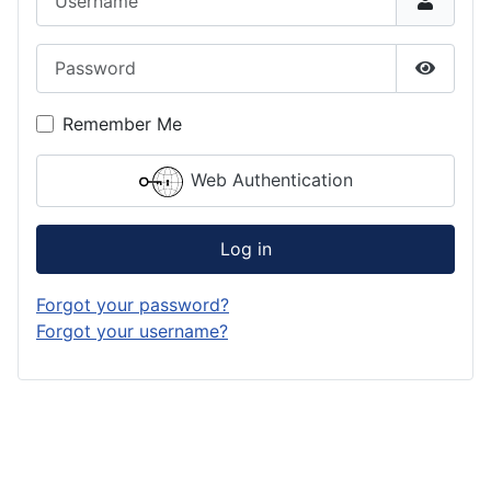
Password
Show P
Remember Me
Web Authentication
Log in
Forgot your password?
Forgot your username?