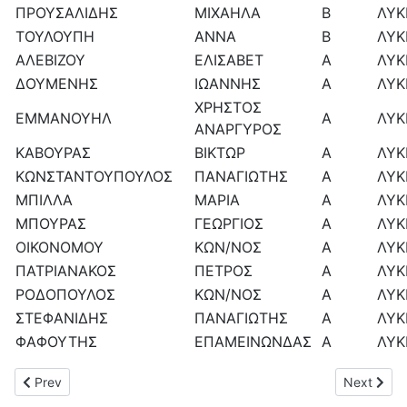
ΠΡΟΥΣΑΛΙΔΗΣ
ΜΙΧΑΗΛΑ
Β
ΛΥΚ
ΤΟΥΛΟΥΠΗ
ΑΝΝΑ
Β
ΛΥΚ
ΑΛΕΒΙΖΟΥ
ΕΛΙΣΑΒΕΤ
Α
ΛΥΚ
ΔΟΥΜΕΝΗΣ
ΙΩΑΝΝΗΣ
Α
ΛΥΚ
ΧΡΗΣΤΟΣ
ΕΜΜΑΝΟΥΗΛ
Α
ΛΥΚ
ΑΝΑΡΓΥΡΟΣ
ΚΑΒΟΥΡΑΣ
ΒΙΚΤΩΡ
Α
ΛΥΚ
ΚΩΝΣΤΑΝΤΟΥΠΟΥΛΟΣ
ΠΑΝΑΓΙΩΤΗΣ
Α
ΛΥΚ
ΜΠΙΛΛΑ
ΜΑΡΙΑ
Α
ΛΥΚ
ΜΠΟΥΡΑΣ
ΓΕΩΡΓΙΟΣ
Α
ΛΥΚ
ΟΙΚΟΝΟΜΟΥ
ΚΩΝ/ΝΟΣ
Α
ΛΥΚ
ΠΑΤΡΙΑΝΑΚΟΣ
ΠΕΤΡΟΣ
Α
ΛΥΚ
ΡΟΔΟΠΟΥΛΟΣ
ΚΩΝ/ΝΟΣ
Α
ΛΥΚ
ΣΤΕΦΑΝΙΔΗΣ
ΠΑΝΑΓΙΩΤΗΣ
Α
ΛΥΚ
ΦΑΦΟΥΤΗΣ
ΕΠΑΜΕΙΝΩΝΔΑΣ
Α
ΛΥΚ
Previous article: ΧΑΛΚΙΝΟ μετάλλιο για τον μαθητή μας της
Next arti
Prev
Next