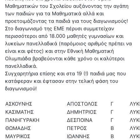
Μαθηματικών του Σχολείου αυξάνοντας την αγάπη
των παιδιών για τα Μαθηματικά αλλά και
προετοιμάζοντας τα παιδιά για τους διαγωνισμούς!
Στο διαγωνισμό της ΕΜΕ πέρυσι συμμετείχαν
περισσότεροι από 18.000 μαθητές γυμνασίων και
λυκείων πανελλαδικά (παρόμοιος αριθμός πρέπει να
είναι και φέτος) και στην Εθνική Μαθηματική
Ολυμπιάδα βραβεύονται κάθε χρόνο οι καλύτεροι
πανελλαδικά.
Συγχαρητήρια επίσης και στα 19 (!) παιδιά μας που
κατάφεραν και έφτασαν στην τελική φάση του
διαγωνισμού!
ΑΣΚΟΥΝΗΣ
ΑΠΟΣΤΟΛΟΣ
Γ
ΛΥΚ
ΚΑΣΙΜΑΤΗΣ
ΔΗΜΗΤΡΙΟΣ
Γ
ΛΥΚ
ΠΑΝΗΓΥΡΑΚΗ
ΔΕΣΠΟΙΝΑ
Γ
ΛΥΚ
ΘΩΜΑΔΗΣ
ΠΕΤΡΟΣ
Β
ΛΥΚ
ΜΑΥΡΙΚΟΣ
ΙΩΑΝΝΗΣ
Β
ΛΥΚ