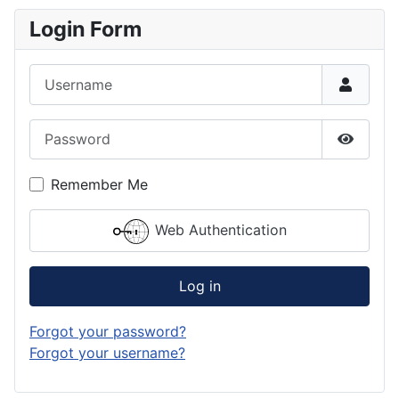
Login Form
Username
Password
Show P
Remember Me
Web Authentication
Log in
Forgot your password?
Forgot your username?