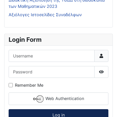
Διδακτική Αξιοποίηση της ΤΘΔΔ στη διδασκαλία
των Μαθηματικών 2023
Αξιόλογες Ιστοσελίδες Συναδέλφων
Login Form
Username
Password
Show P
Remember Me
Web Authentication
Log in