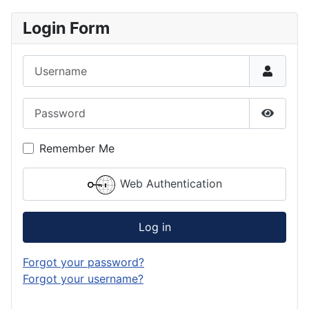
Login Form
Username
Password
Show P
Remember Me
Web Authentication
Log in
Forgot your password?
Forgot your username?