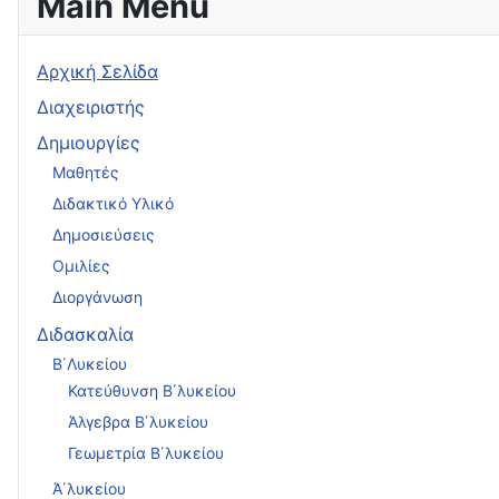
Main Menu
Αρχική Σελίδα
Διαχειριστής
Δημιουργίες
Μαθητές
Διδακτικό Υλικό
Δημοσιεύσεις
Ομιλίες
Διοργάνωση
Διδασκαλία
Β΄Λυκείου
Κατεύθυνση Β΄λυκείου
Άλγεβρα Β΄λυκείου
Γεωμετρία Β΄λυκείου
Ά΄λυκείου