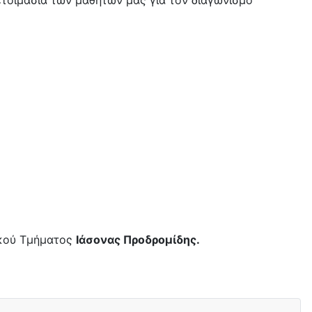
ετοιμασία των μαθητών μας για τον διαγωνισμό
ικού Τμήματος
Ιάσονας Προδρομίδης
.