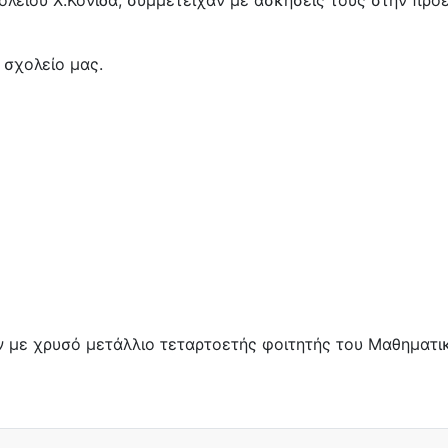
ολείου Χ.Κονίδα, συμμετείχαν με ασκήσεις τους στην προ
 σχολείο μας.
ν με χρυσό μετάλλιο τεταρτοετής φοιτητής του Μαθηματ