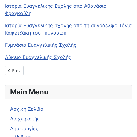
Ιστορία Ευαγγελικής Σχολής από Αθανάσιο
Φραγκούλη
Ιστορία Ευαγγελικής σχολής από τη συνάδελφο Τόνια
Καφετζάκη του Γυμνασίου
Γυμνάσιο Ευαγγελικής Σχολής
Λύκειο Ευαγγελικής Σχολής
Previous article: Πρότυπο ΓΕΛ Αγίων Αναργύρων
Prev
Main Menu
Αρχική Σελίδα
Διαχειριστής
Δημιουργίες
Μαθητές