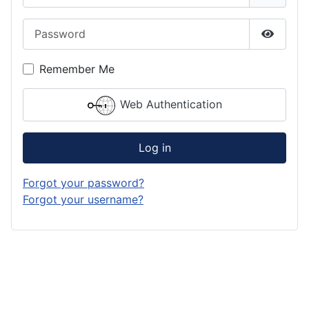
Password
Show P
Remember Me
Web Authentication
Log in
Forgot your password?
Forgot your username?