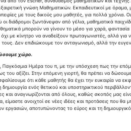
να από τον Escher, συνδυασμός μαθηματικών και τέχνης
αιρετική γνώση Μαθηματικών. Εκπαιδευτικοί με όραμα, με
πειρίες με τους δικούς μου μαθητές, για πολλά χρόνια. Ο
 οι διάδρομοι ζωντάνεψαν από γέλια, μαθηματικά παιχνίδ
θηματικά μπορούν να γίνουν το μέσο για χαρά, φαντασία 
, όχι με κίνητρο να αναδείξουν πρωταγωνιστές, αλλά για
 τους. Δεν επιδιώκουμε τον ανταγωνισμό, αλλά την ευγενή
δώσουμε χώρο.
6, Παγκόσμια Ημέρα του π, με την υπόσχεση πως την επό
ως του αξίζει. Στην επόμενη γιορτή, θα πρέπει να δώσου
φαλίσουμε ότι κάθε μαθητής θα έχει την ευκαιρία να εκφρ
 δημιουργία ενός θετικού και υποστηρικτικού περιβάλλον
τες και αναγνωρίζονται από όλους, καθώς σκοπός μας είν
 είμαστε ανοιχτοί σε νέες ιδέες και προτάσεις που θα 
ν εργασιών, αποτυπώνοντας το εύρος και τη δημιουργικότ