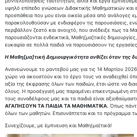
μοντελοποιήσεις ταυτοτήτων, αλλά και έργα εμπνευσμέ
υψηλό επίπεδο γνώσεων Διδακτικής Μαθηματικών και εξ
προσπάθεια που μου είναι οικεία μέσα από ανάλογες εμ
παρακολουθούσαν με ενδιαφέρον τις παρουσιάσεις, ενώ
περιβάλλον ζεστό και ανοιχτό, που ανέδειξε πως τα Μα
παρουσιάζονται ενδεικτικά, Μαθη[μα]τικές δημιουργίες
ευκαιρία σε πολλά παιδιά να παρουσιάσουν τις εργασίες
Η Μαθη[μα]τική Δημιουργικότητα ανθίζει όταν της 
Ανανεώνουμε το ραντεβού μας για τις 14 Μαρτίου 202
χώρο να ακουστούν και το έργο τους να αναδειχθεί όπ
αξία της έκφρασης όλων των παιδιών, έτσι ώστε να διασ
όλους. H προσέγγισή μας παραμένει επικεντρωμένη στη
τους συναδέλφους μας και τα παιδιά είναι αξιοθαύμασ
ΑΓΑΠΗΣΟΥΝ ΤΑ ΠΑΙΔΙΑ ΤΑ ΜΑΘΗΜΑΤΙΚΑ.
Όπως πάντα,
όλων των μαθητών. Επισυνάπτεται και το πρόγραμμα τω
Συνεχίζουμε, με έμπνευση και Μαθη(μα)τικά!