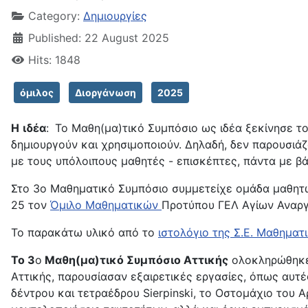
Category:
Δημιουργίες
Published: 22 August 2025
Hits: 1848
όμιλος
Διοργάνωση
2025
Η
ιδέα
:
Το Μαθη(μα)τικό Συμπόσιο ως ιδέα ξεκίνησε το
δημιουργούν και χρησιμοποιούν. Δηλαδή, δεν παρουσιάζ
με τους υπόλοιπους μαθητές - επισκέπτες, πάντα με β
Στο 3ο Μαθηματικό Συμπόσιο συμμετείχε ομάδα μαθητ
25 τον
Όμιλο Μαθηματικών
Προτύπου ΓΕΛ Αγίων Αναρ
Το παρακάτω υλικό από το
ιστολόγιο της Σ.Ε. Μαθημα
Το 3
ο
Μαθη(μα)τικό Συμπόσιο Αττικής
ολοκληρώθηκε 
Αττικής, παρουσίασαν εξαιρετικές εργασίες, όπως αυ
δέντρου και τετραέδρου Sierpinski, το Οστομάχιο του 