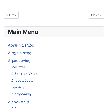
Previous article: 3ο Μαθηματικό Συμπόσιο 2025
Next arti
Prev
Next
Main Menu
Αρχική Σελίδα
Διαχειριστής
Δημιουργίες
Μαθητές
Διδακτικό Υλικό
Δημοσιεύσεις
Ομιλίες
Διοργάνωση
Διδασκαλία