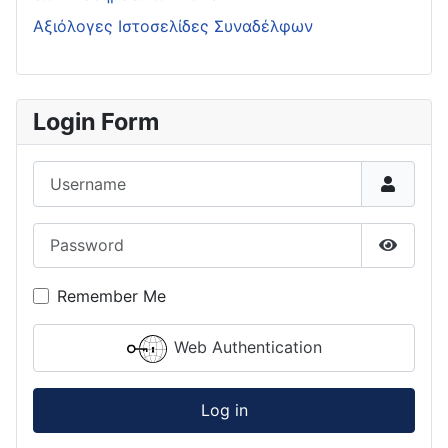
Αξιόλογες Ιστοσελίδες Συναδέλφων
Login Form
Username
Password
Show P
Remember Me
Web Authentication
Log in