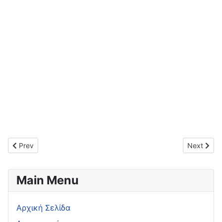
Previous article: Διδακτική Αξιοποίηση της ΤΘΔΔ στη διδασκ
Next arti
Prev
Next
Main Menu
Αρχική Σελίδα