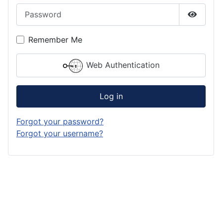
Password
Show P
Remember Me
Web Authentication
Log in
Forgot your password?
Forgot your username?