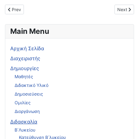
Previous article: Εφαπτομένη και Κυρτότητα
Next artic
Prev
Next
Main Menu
Αρχική Σελίδα
Διαχειριστής
Δημιουργίες
Μαθητές
Διδακτικό Υλικό
Δημοσιεύσεις
Ομιλίες
Διοργάνωση
Διδασκαλία
Β΄Λυκείου
Κατεύθυνση Β΄λυκείου