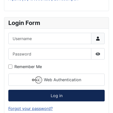
Login Form
Username
Password
Show P
Remember Me
Web Authentication
Log in
Forgot your password?