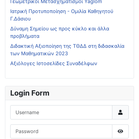
Γεωμετρικοί Μετασχηματισμοί Yaglom
Ιατρική Προτυποποίηση - Ομιλία Καθηγητού
Γ.Δάσιου
Δύναμη Σημείου ως προς κύκλο και άλλα
προβλήματα
Διδακτική Αξιοποίηση της ΤΘΔΔ στη διδασκαλία
των Μαθηματικών 2023
Αξιόλογες Ιστοσελίδες Συναδέλφων
Login Form
Username
Password
Show P