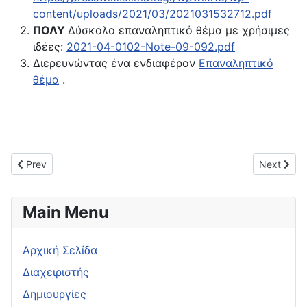
content/uploads/2021/03/2021031532712.pdf
ΠΟΛΥ
Δύσκολο επαναληπτικό θέμα με χρήσιμες
ιδέες:
2021-04-0102-Note-09-092.pdf
Διερευνώντας ένα ενδιαφέρον
Επαναληπτικό
θέμα
.
Previous article: ΘΜΤ και 1-1
Next articl
Prev
Next
Main Menu
Αρχική Σελίδα
Διαχειριστής
Δημιουργίες