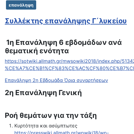
επανάληψη
Συλλέκτης επανάληψης Γ΄λυκείου
1η Επανάληψη 6 εβδομάδων ανά
θεματική ενότητα
https://sotwiki.allmath.gr/mwsowiki2018/index.php/513
%CE%A7%CE%B1%CF%83%CE%AC%CF%80%CE%B7%CF
Επανάληψη 2η Εβδομάδα Όρια συναρτήσεων
2η Επανάληψη Γενική
Ροή θεμάτων για την τάξη
Κυρτότητα και ασύμπτωτες
https://presswiki.allmath.gr/wpwiki18/wp-