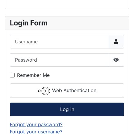
Login Form
Username
Password
Show P
Remember Me
Web Authentication
Log in
Forgot your password?
Forgot your username?