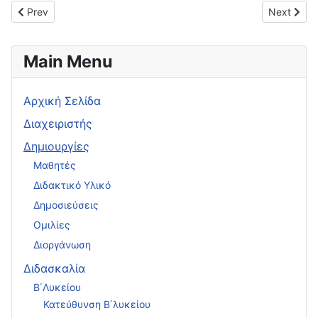
Previous article: Σημεία του τριγώνου και εφαρμογές 24/04/20
Next arti
Prev
Next
Main Menu
Αρχική Σελίδα
Διαχειριστής
Δημιουργίες
Μαθητές
Διδακτικό Υλικό
Δημοσιεύσεις
Ομιλίες
Διοργάνωση
Διδασκαλία
Β΄Λυκείου
Κατεύθυνση Β΄λυκείου